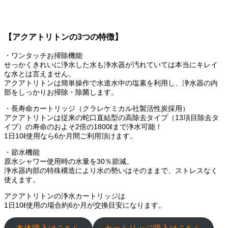
【アクアトリトンの3つの特徴】
・ワンタッチお掃除機能
せっかくきれいに浄水した水も浄水器が汚れていては本当にキレイ
な水とは言えません。
アクアトリトンは簡単操作で水道水中の塩素を利用し、浄水器の内
部をしっかりお掃除・除菌します。
・長寿命カートリッジ（クラレケミカル社製活性炭採用）
アクアトリトンは従来の蛇口直結型の高除去タイプ（13項目除去タ
イプ）の寿命のおよそ2倍の1800ℓまで浄水可能！
1日10ℓ使用なら6か月間ご利用頂けます。
・節水機能
原水シャワー使用時の水量を30％節減。
浄水器内部の特殊構造により水の勢いはそのままで、ストレスなく
使えます。
アクアトリトンの浄水カートリッジは
1日10ℓ使用の場合約6か月が交換目安になります。