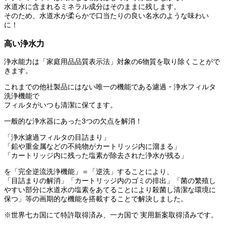
水道水に含まれるミネラル成分はそのままに残します。
そのため、水道水が柔らかで口当たりの良い名水のような味わい
に！
高い浄水力
浄水能力は「家庭用品品質表示法」対象の6物質を取り除くことがで
きます。
これまでの他社製品にはない唯一の機能である濾過・浄水フィルタ
洗浄機能で
フィルタがいつも清潔に保てます。
一般的な浄水器にあった3つの欠点を解消！
「浄水濾過フィルタの目詰まり」
「鉛や重金属などの不純物がカートリッジ内に溜まる」
「カートリッジ内に残った塩素が除去された浄水が残る」
を「完全逆流洗浄機能」＝「逆洗」することにより、
「目詰まりの解消」「カートリッジ内のゴミの排出」「菌の繁殖し
やすい部分に水道水の塩素をあてることにより殺菌し清潔な環境に
保つ」等の画期的な機能を搭載することで解決しました。
※世界七カ国にて特許取得済み、一カ国で 実用新案取得済みです。