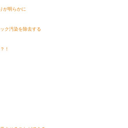
りが明らかに
ック汚染を除去する
？！